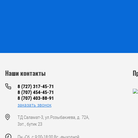
Наши контакты
П
8 (727) 317-45-71
8 (707) 454-45-71
8 (707) 403-88-91
заказать звонок
ТД Саламат-3, ул.Розыбакиева, д. 72А,
3эт., бутик 23
Пн.-Cб. с 9:00-18:00 Вс.-выходной