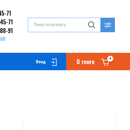
45-71
-45-71
-88-91
нок
0
0 тенге
Вход