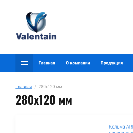
Главная
О компании
Продукция
Главная
  /  280х120 мм
280х120 мм
Кельма AR
венецианс