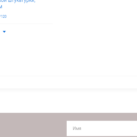
м
/120