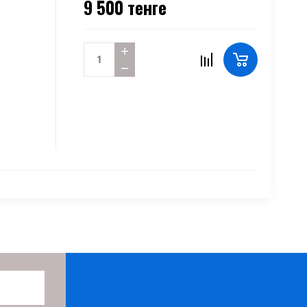
9 500
тенге
+
−