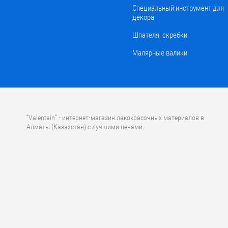
Специальный инструмент для
декора
Шпателя, скребки
Малярные валики
“Valentain” - интернет-магазин лакокрасочных материалов в
Алматы (Казахстан) с лучшими ценами.