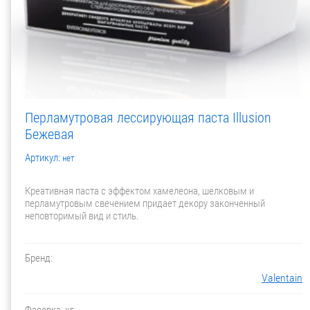
Перламутровая лессирующая паста Illusion
Бежевая
Артикул:
нет
Креативная паста с эффектом хамелеона, шелковым и
перламутровым свечением придает декору законченный
неповторимый вид и стиль.
Бренд:
Valentain
Фасовка, кг