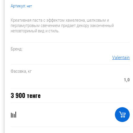
Артикул:
нет
Креативная паста с эффектом хамелеона, шелковым и
перламутровым свечением придает декору законченный
неповторимый вид и стиль.
Бренд:
Valentain
Фасовка, кг
1,0
3 900
тенге