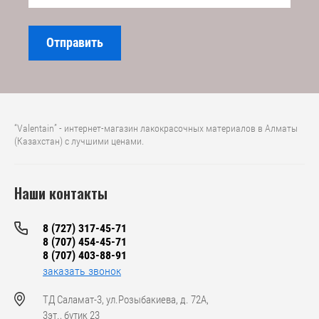
Отправить
“Valentain” - интернет-магазин лакокрасочных материалов в Алматы
(Казахстан) с лучшими ценами.
Наши контакты
8 (727) 317-45-71
8 (707) 454-45-71
8 (707) 403-88-91
заказать звонок
ТД Саламат-3, ул.Розыбакиева, д. 72А,
3эт., бутик 23