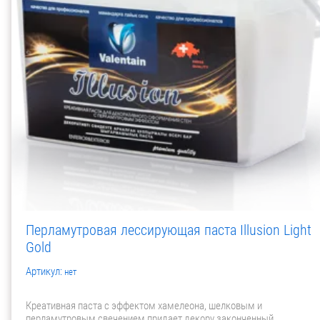
Перламутровая лессирующая паста Illusion Light
Gold
Артикул:
нет
Креативная паста с эффектом хамелеона, шелковым и
перламутровым свечением придает декору законченный