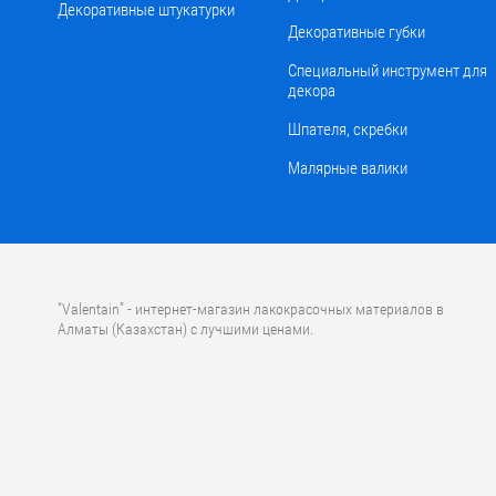
Декоративные штукатурки
Декоративные губки
Специальный инструмент для
декора
Шпателя, скребки
Малярные валики
“Valentain” - интернет-магазин лакокрасочных материалов в
Алматы (Казахстан) с лучшими ценами.