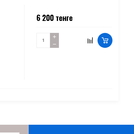
6 200
тенге
+
−