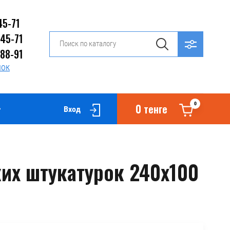
45-71
-45-71
-88-91
нок
0
0 тенге
Вход
ких штукатурок 240х100