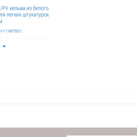
/PV кельма из белого
ля легких штукатурок
м
V-1 (1807501)